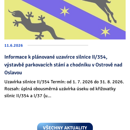
11.6.
2026
Informace k plánované uzavírce silnice II/354,
výstavbě parkovacích stání a chodníku v Ostrově nad
Oslavou
Uzavírka silnice II/354 Termín: od 1. 7. 2026 do 31. 8. 2026.
Rozsah: úplná obousměrná uzávírka úseku od křižovatky
silnic II/354 a I/37 (u…
VŠECHNY AKTUALITY