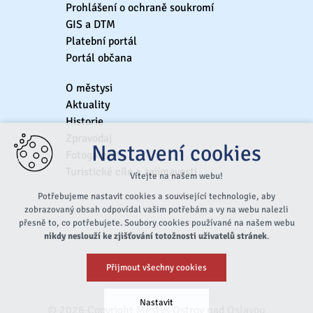
Prohlášení o ochraně soukromí
GIS a DTM
Platební portál
Portál občana
O městysi
Aktuality
Historie
Zpravodaj
Nastavení cookies
Fotogalerie
Turistické cíle a zajímavosti
Vítejte na našem webu!
Potřebujeme nastavit cookies a související technologie, aby
zobrazovaný obsah odpovídal vašim potřebám a vy na webu nalezli
přesně to, co potřebujete. Soubory cookies používané na našem webu
nikdy neslouží ke zjišťování totožnosti uživatelů stránek
.
Přijmout všechny cookies
Nastavit
© 2026 Copyright Městys Ostrov nad Oslavou