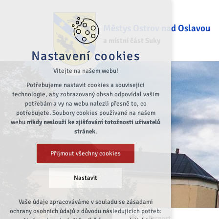
Městys Ostrov nad Oslavou
a místní část Suky
Nastavení cookies
Vítejte na našem webu!
Potřebujeme nastavit cookies a související
technologie, aby zobrazovaný obsah odpovídal vašim
potřebám a vy na webu nalezli přesně to, co
potřebujete. Soubory cookies používané na našem
webu
nikdy neslouží ke zjišťování totožnosti uživatelů
stránek
.
Přijmout všechny cookies
Nastavit
Vaše údaje zpracováváme v souladu se zásadami
Technická cookies
ochrany osobních údajů z důvodu následujících potřeb:
Farnost
nutná pro provozování webu