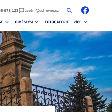
66 678 123
ucetni@ostrovno.cz
SE
O MĚSTYSI
FOTOGALERIE
VÍCE