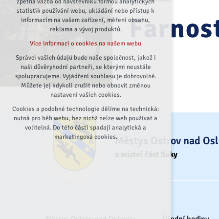
zpětná vazba od návštěvníků formou analytických
statistik používání webu, ukládání nebo přístup k
udržení kontextu stránek (session):
Farnos
informacím na vašem zařízení, měření obsahu,
případná přihlášení, volby jazyka, apod.
reklama a vývoj produktů.
Volitelná cookies
Více informací o cookies na našem webu
analytická pro anonymizované vyhodnocení
návštěvnosti
Správci vašich údajů bude naše společnost, jakož i
naši důvěryhodní partneři, se kterými neustále
marketingová cookies (Google)
spolupracujeme. Vyjádření souhlasu je dobrovolné.
Více informací o cookies na našem webu
Můžete jej kdykoli zrušit nebo obnovit změnou
nastavení vašich cookies.
Cookies a podobné technologie dělíme na technická:
Přijmout všechny cookies
nutná pro běh webu, bez nichž nelze web používat a
volitelná. Do této části spadají analytická a
Odmítnout vše
marketingová cookies.
Městys Ostrov nad Os
a místní část Suky
Městys Ostrov nad Oslavou
Úřední hodiny