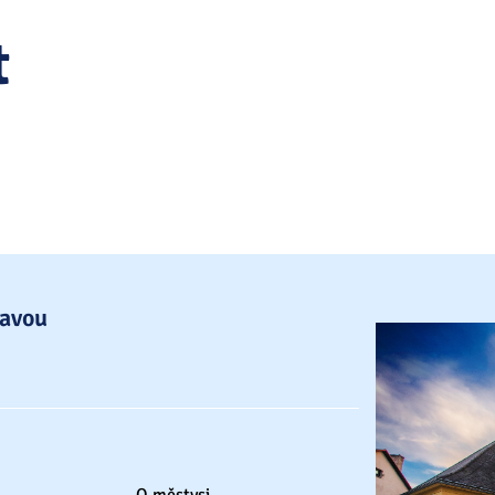
t
lavou
O městysi