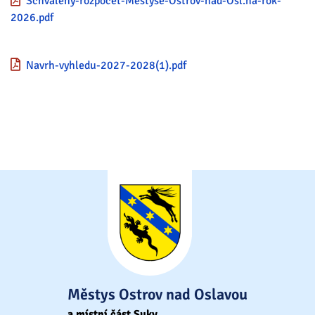
Schvaleny-rozpocet-Mestyse-Ostrov-nad-Osl.na-rok-
2026.pdf
Navrh-vyhledu-2027-2028(1).pdf
Městys Ostrov nad Oslavou
a místní část Suky