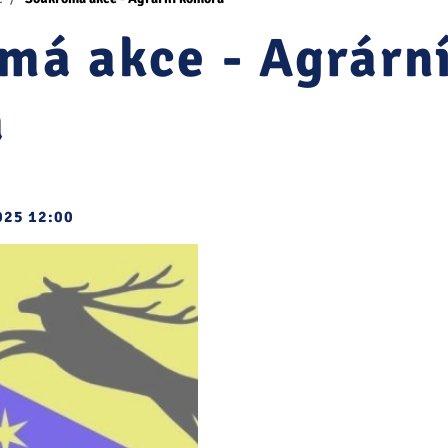
má akce - Agrárn
a
2025 12:00