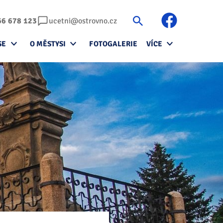
66 678 123
ucetni@ostrovno.cz
SE
O MĚSTYSI
FOTOGALERIE
VÍCE