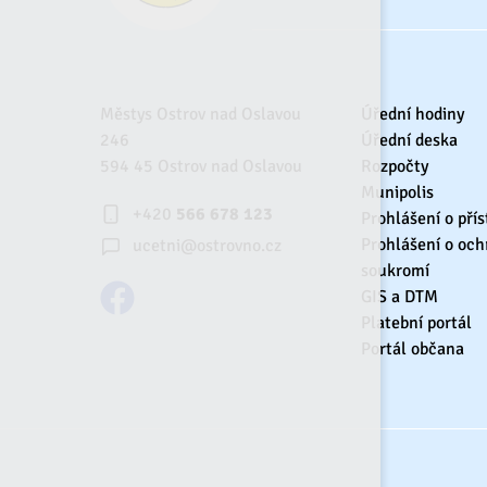
Městys Ostrov nad Oslavou
Úřední hodiny
246
Úřední deska
594 45 Ostrov nad Oslavou
Rozpočty
Munipolis
+420
566 678 123
Prohlášení o přís
Prohlášení o och
ucetni@ostrovno.cz
soukromí
GIS a DTM
Platební portál
Portál občana