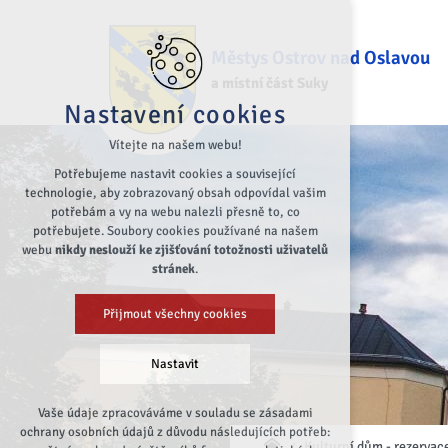
Městys Ostrov nad Oslavou
a místní část Suky
Nastavení cookies
Vítejte na našem webu!
Potřebujeme nastavit cookies a související
technologie, aby zobrazovaný obsah odpovídal vašim
potřebám a vy na webu nalezli přesně to, co
potřebujete. Soubory cookies používané na našem
webu
nikdy neslouží ke zjišťování totožnosti uživatelů
stránek
.
Přijmout všechny cookies
Nastavit
Vaše údaje zpracováváme v souladu se zásadami
Technická cookies
ochrany osobních údajů z důvodu následujících potřeb:
Kulturní dům - rezervac
nutná pro provozování webu