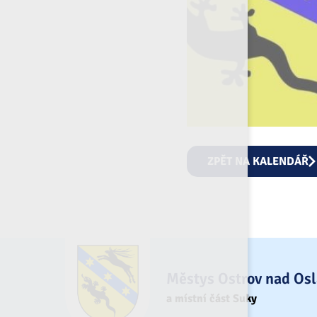
ZPĚT NA KALENDÁŘ
Městys Ostrov nad Os
a místní část Suky