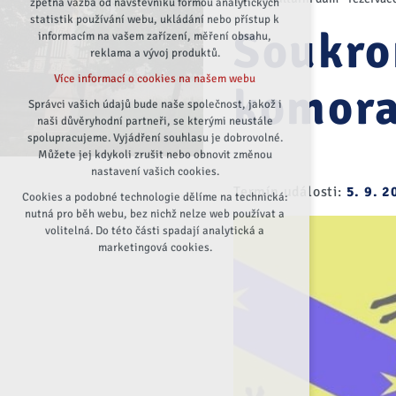
zpětná vazba od návštěvníků formou analytických
statistik používání webu, ukládání nebo přístup k
udržení kontextu stránek (session):
Soukro
informacím na vašem zařízení, měření obsahu,
případná přihlášení, volby jazyka, apod.
reklama a vývoj produktů.
Volitelná cookies
Více informací o cookies na našem webu
analytická pro anonymizované vyhodnocení
komor
návštěvnosti
Správci vašich údajů bude naše společnost, jakož i
naši důvěryhodní partneři, se kterými neustále
marketingová cookies (Google)
spolupracujeme. Vyjádření souhlasu je dobrovolné.
Více informací o cookies na našem webu
Můžete jej kdykoli zrušit nebo obnovit změnou
nastavení vašich cookies.
Termín události:
5. 9. 
Cookies a podobné technologie dělíme na technická:
Přijmout všechny cookies
nutná pro běh webu, bez nichž nelze web používat a
volitelná. Do této části spadají analytická a
Odmítnout vše
marketingová cookies.