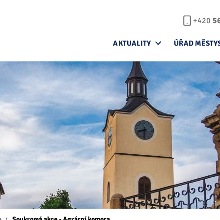
+420
5
AKTUALITY
ÚŘAD MĚSTY
e
Soukromá akce - Agrární komora