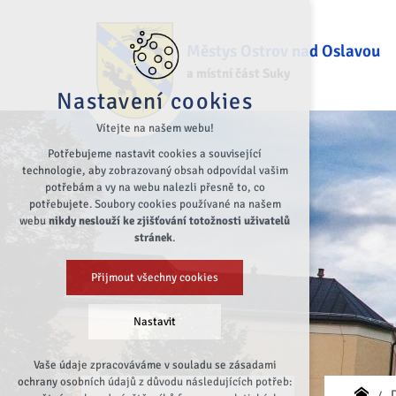
Městys Ostrov nad Oslavou
a místní část Suky
Nastavení cookies
Vítejte na našem webu!
Potřebujeme nastavit cookies a související
technologie, aby zobrazovaný obsah odpovídal vašim
potřebám a vy na webu nalezli přesně to, co
potřebujete. Soubory cookies používané na našem
webu
nikdy neslouží ke zjišťování totožnosti uživatelů
stránek
.
Přijmout všechny cookies
Nastavit
Vaše údaje zpracováváme v souladu se zásadami
Technická cookies
ochrany osobních údajů z důvodu následujících potřeb:
nutná pro provozování webu