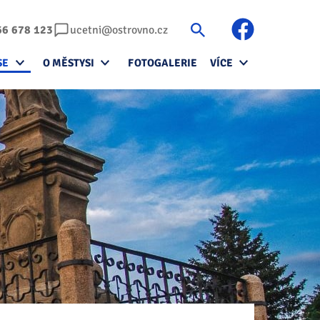
66 678 123
ucetni@ostrovno.cz
SE
O MĚSTYSI
FOTOGALERIE
VÍCE