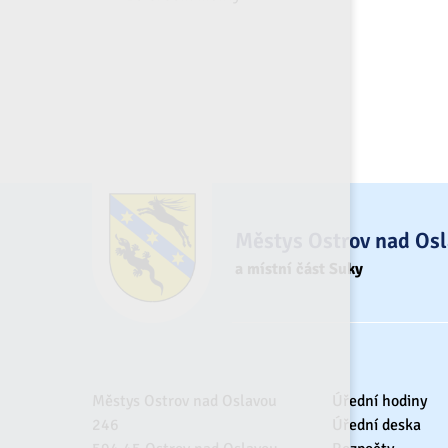
Městys Ostrov nad Os
a místní část Suky
Městys Ostrov nad Oslavou
Úřední hodiny
246
Úřední deska