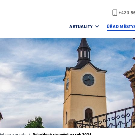
+420
5
AKTUALITY
ÚŘAD MĚSTY
Dotace a granty
Schválený rozpočet na rok 2021