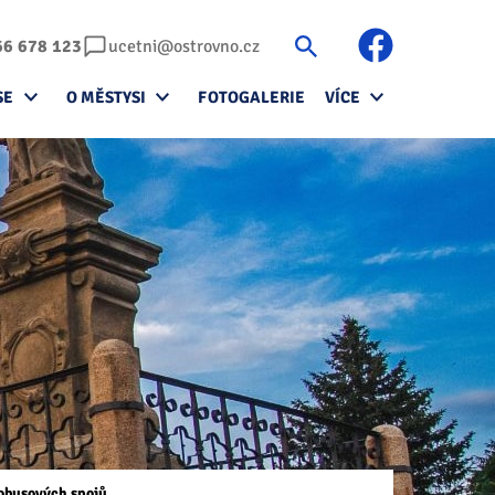
66 678 123
ucetni@ostrovno.cz
SE
O MĚSTYSI
FOTOGALERIE
VÍCE
tobusových spojů