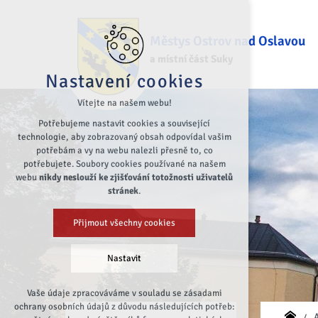
Městys Ostrov nad Oslavou
a místní část Suky
Nastavení cookies
Vítejte na našem webu!
Potřebujeme nastavit cookies a související
technologie, aby zobrazovaný obsah odpovídal vašim
potřebám a vy na webu nalezli přesně to, co
potřebujete. Soubory cookies používané na našem
webu
nikdy neslouží ke zjišťování totožnosti uživatelů
stránek
.
Přijmout všechny cookies
Nastavit
Vaše údaje zpracováváme v souladu se zásadami
Technická cookies
ochrany osobních údajů z důvodu následujících potřeb:
nutná pro provozování webu