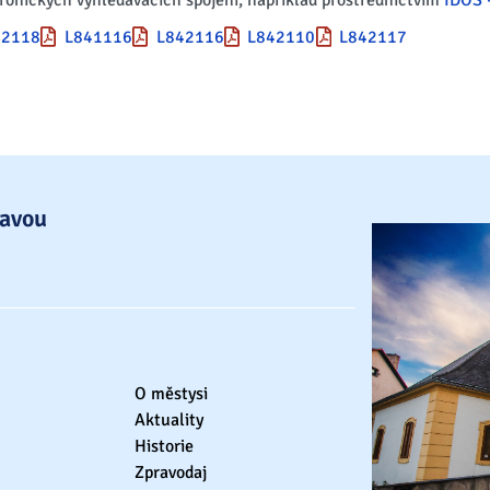
tronických vyhledávačích spojení, například prostřednictvím
IDOS –
42118
L841116
L842116
L842110
L842117
lavou
O městysi
Aktuality
Historie
Zpravodaj