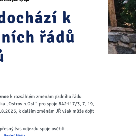
dochází k
dních řádů
ů
vence
k rozsáhlým změnám jízdního řádu
ka „Ostrov n.Osl.“ pro spoje 842117/3, 7, 19,
1.8.2026, k dalším změnám JŘ však může dojít
přesný čas odjezdu spoje ověřili